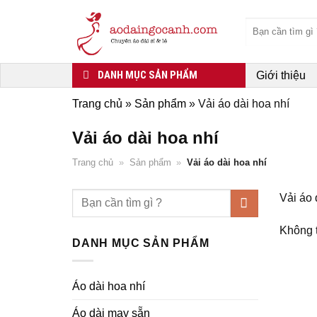
Skip
Tìm
to
kiếm:
content
DANH MỤC SẢN PHẨM
Giới thiệu
Trang chủ
»
Sản phẩm
»
Vải áo dài hoa nhí
Vải áo dài hoa nhí
Trang chủ
»
Sản phẩm
»
Vải áo dài hoa nhí
Tìm
Vải áo 
kiếm:
Không t
DANH MỤC SẢN PHẨM
Áo dài hoa nhí
Áo dài may sẵn