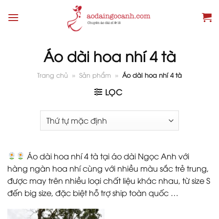
Skip
to
content
Áo dài hoa nhí 4 tà
Trang chủ
»
Sản phẩm
»
Áo dài hoa nhí 4 tà
LỌC
Áo dài hoa nhí 4 tà tại áo dài Ngọc Anh với
hàng ngàn hoa nhí cùng với nhiều màu sắc trẻ trung,
được may trên nhiều loại chất liệu khác nhau, từ size S
đến big size, đặc biệt hỗ trợ ship toàn quốc …