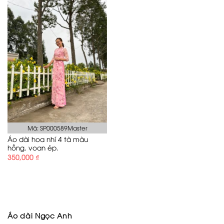
Mã: SP000589Master
Áo dài hoa nhí 4 tà màu
hồng, voan ép.
350,000
₫
Áo dài Ngọc Anh